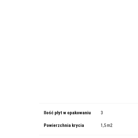
adowe
Dach/Podłoga
Parking
Specjalistyczne
Kategorie
Fasadowe
Dach/Podłoga
Parking
d ogrzewanie podłogowe
XPS PRO 30
Bestsellery
Płyty izolacyjne pod ogrzewanie podłogowe
XPS PRO 30
i
Ilość płyt w opakowaniu
3
Powierzchnia krycia
1,5 m2