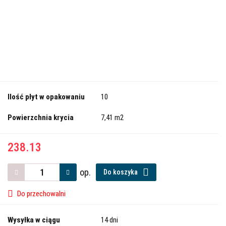
Ilość płyt w opakowaniu
10
Powierzchnia krycia
7,41 m2
238.13
op.
Do koszyka
Do przechowalni
Wysyłka w ciągu
14 dni