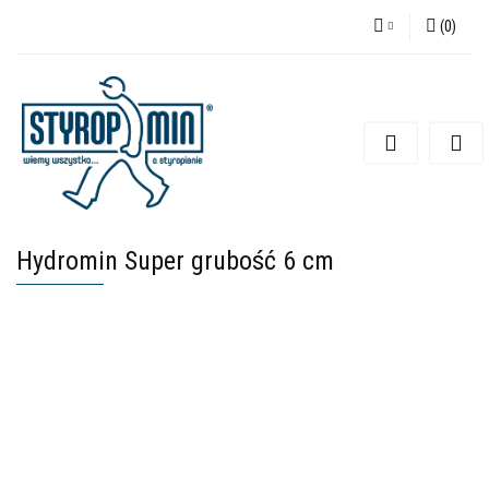
(
0
)
Zaloguj się
Zarejestruj się
Dodaj zgłoszenie
Hydromin Super grubość 6 cm