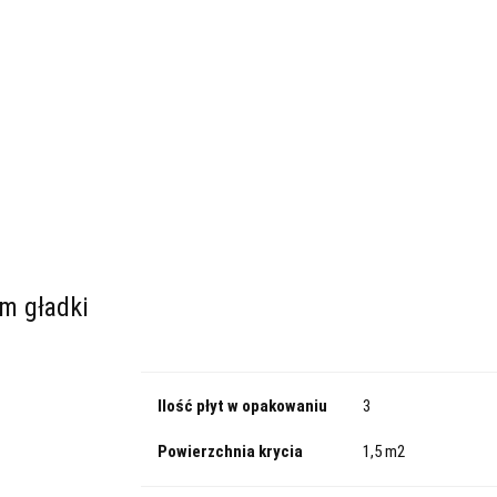
adowe
Dach/Podłoga
Parking
Specjalistyczne
Kategorie
Fasadowe
Dach/Podłoga
Parking
d ogrzewanie podłogowe
XPS PRO 30
Bestsellery
Płyty izolacyjne pod ogrzewanie podłogowe
XPS PRO 30
m gładki
Ilość płyt w opakowaniu
3
Powierzchnia krycia
1,5 m2