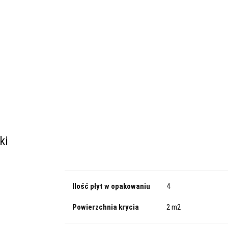
adowe
Dach/Podłoga
Parking
Specjalistyczne
Kategorie
Fasadowe
Dach/Podłoga
Parking
d ogrzewanie podłogowe
XPS PRO 30
Bestsellery
Płyty izolacyjne pod ogrzewanie podłogowe
XPS PRO 30
ki
Ilość płyt w opakowaniu
4
Powierzchnia krycia
2 m2