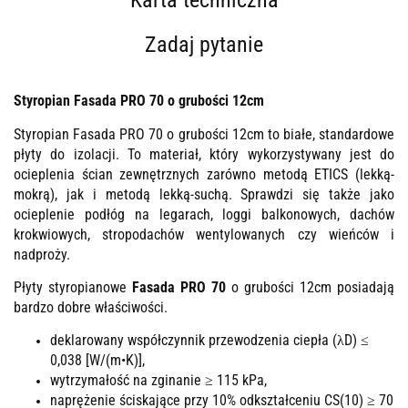
Zadaj pytanie
Styropian Fasada PRO 70 o grubości 12cm
Styropian Fasada PRO 70 o grubości 12cm to białe, standardowe
płyty do izolacji. To materiał, który wykorzystywany jest do
ocieplenia ścian zewnętrznych zarówno metodą ETICS (lekką-
mokrą), jak i metodą lekką-suchą. Sprawdzi się także jako
ocieplenie podłóg na legarach, loggi balkonowych, dachów
krokwiowych, stropodachów wentylowanych czy wieńców i
nadproży.
Płyty styropianowe
Fasada PRO 70
o grubości 12cm posiadają
bardzo dobre właściwości.
deklarowany współczynnik przewodzenia ciepła (λD) ≤
0,038 [W/(m•K)],
wytrzymałość na zginanie ≥ 115 kPa,
naprężenie ściskające przy 10% odkształceniu CS(10) ≥ 70