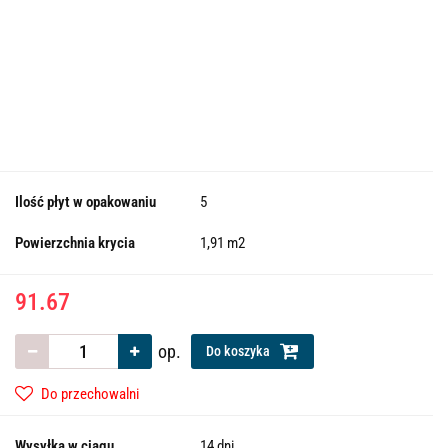
Ilość płyt w opakowaniu
5
Powierzchnia krycia
1,91 m2
91.67
op.
Do koszyka
Do przechowalni
Wysyłka w ciągu
14 dni