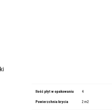
adowe
Dach/Podłoga
Parking
Specjalistyczne
Kategorie
Fasadowe
Dach/Podłoga
Parking
d ogrzewanie podłogowe
XPS PRO 30
Bestsellery
Płyty izolacyjne pod ogrzewanie podłogowe
XPS PRO 30
ki
Ilość płyt w opakowaniu
4
Powierzchnia krycia
2 m2