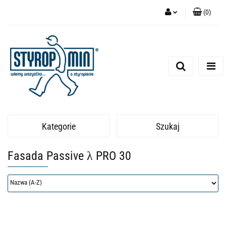
(
0
)
Zaloguj się
Zarejestruj się
Dodaj zgłoszenie
Kategorie
Szukaj
Fasada Passive λ PRO 30